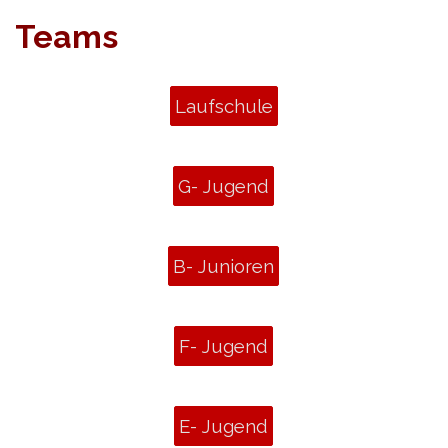
Teams
Laufschule
G- Jugend
B- Junioren
F- Jugend
E- Jugend