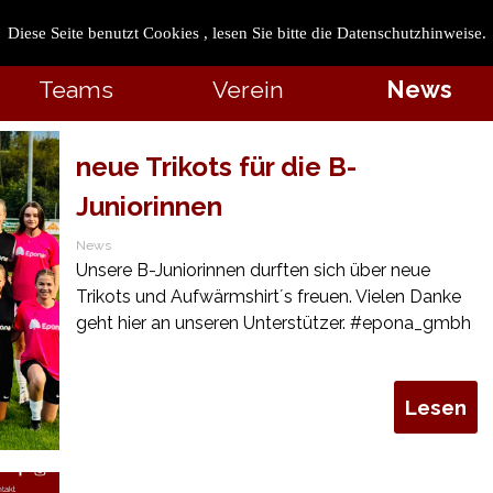
 1955 e.V.
Diese Seite benutzt Cookies , lesen Sie bitte die Datenschutzhinweise.
Shop
Impressum
Dat
Teams
Verein
News
neue Trikots für die B-
Juniorinnen
News
Unsere B-Juniorinnen durften sich über neue
Trikots und Aufwärmshirt´s freuen. Vielen Danke
geht hier an unseren Unterstützer. #epona_gmbh
Lesen