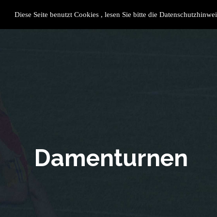
SV Rietheim 1955 e.V.
Datensc
Impres
Diese Seite benutzt Cookies , lesen Sie bitte die Datenschutzhinwei
Shop
Damenturnen